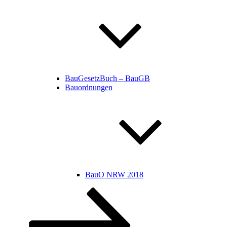
BauGesetzBuch – BauGB
Bauordnungen
BauO NRW 2018
Nach
unten
zum
Inhalt