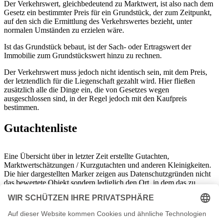
Der Verkehrswert, gleichbedeutend zu Marktwert, ist also nach dem
Gesetz ein bestimmter Preis für ein Grundstück, der zum Zeitpunkt,
auf den sich die Ermittlung des Verkehrswertes bezieht, unter
normalen Umständen zu erzielen wäre.
Ist das Grundstück bebaut, ist der Sach- oder Ertragswert der
Immobilie zum Grundstückswert hinzu zu rechnen.
Der Verkehrswert muss jedoch nicht identisch sein, mit dem Preis,
der letztendlich für die Liegenschaft gezahlt wird. Hier fließen
zusätzlich alle die Dinge ein, die von Gesetzes wegen
ausgeschlossen sind, in der Regel jedoch mit den Kaufpreis
bestimmen.
Gutachtenliste
Eine Übersicht über in letzter Zeit erstellte Gutachten,
Marktwertschätzungen / Kurzgutachten und anderen Kleinigkeiten.
Die hier dargestellten Marker zeigen aus Datenschutzgründen nicht
das bewertete Objekt sondern lediglich den Ort, in dem das zu
bewertende Grundstück liegt!
Diese Funltion steht leider aus Datenschutzgründen zur Zeit nicht
zur Verfügung, da der Dienst externe Abfragen durchführt, die vom