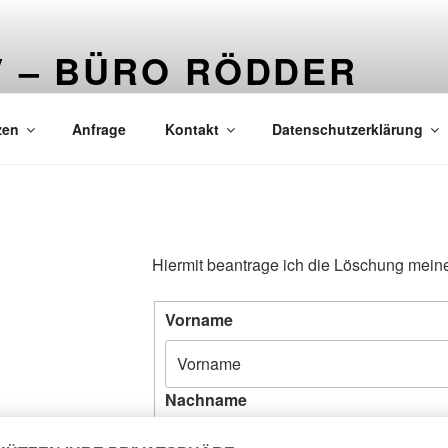
V – BÜRO RÖDDER
Rödder – Weidenweg 11 – 51545 Waldbröl – Tel.: 02291/ 85 82
zen
Anfrage
Kontakt
Datenschutzerklärung
Hiermit beantrage ich die Löschung mein
Vorname
Nachname