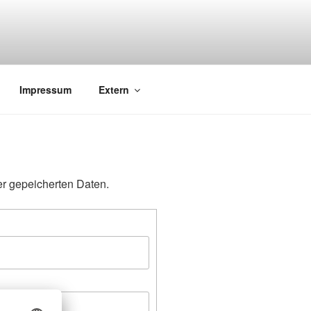
 876 – mail: wert@roedder.ws
Impressum
Extern
er gepeicherten Daten.