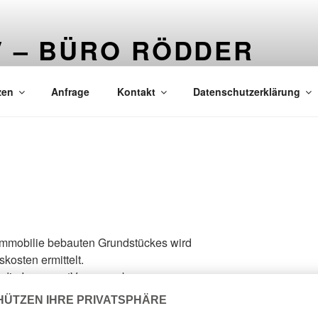
V – BÜRO RÖDDER
Rödder – Weidenweg 11 – 51545 Waldbröl – Tel.: 02291/ 85 82
zen
Anfrage
Kontakt
Datenschutzerklärung
 Immobilie bebauten Grundstückes wird
kosten ermittelt.
h die ImmowertV vorgegeben.