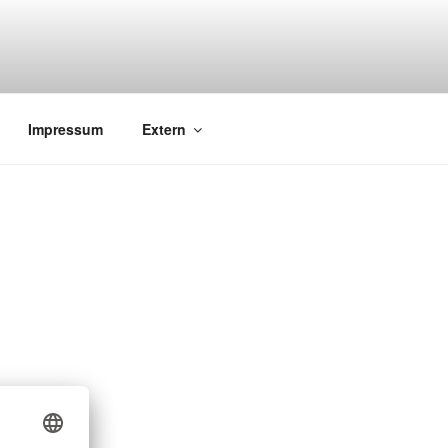
 876 – mail: wert@roedder.ws
Impressum
Extern