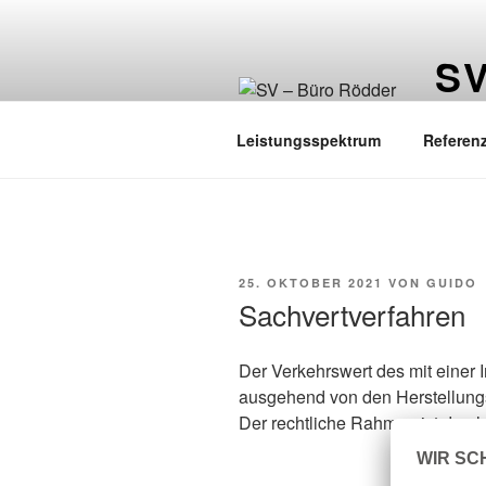
Zum
Inhalt
S
springen
Guido 
Leistungsspektrum
Referen
VERÖFFENTLICHT
25. OKTOBER 2021
VON
GUIDO
AM
Sachvertverfahren
Der Verkehrswert des mit einer
ausgehend von den Herstellungs
Der rechtliche Rahmen ist durc