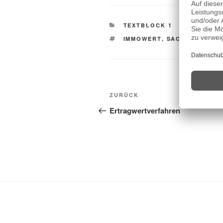
KATEGORIEN
TEXTBLOCK 1
SCHLAGWÖRTER
IMMOWERT
,
SACHWERTRICH
Beitragsnavigation
Vorheriger
ZURÜCK
Beitrag
Ertragwertverfahren